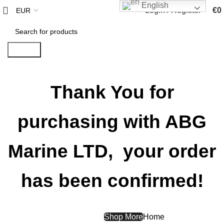
English
Login / Register
€
0
Search
Thank You for
purchasing with ABG
Marine LTD, your order
has been confirmed!
View Orders
Shop More
Home