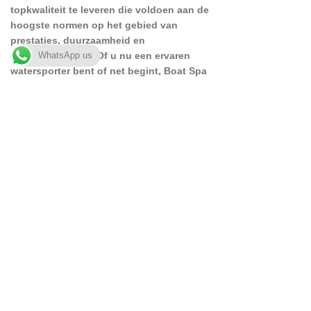
topkwaliteit te leveren die voldoen aan de
hoogste normen op het gebied van
prestaties, duurzaamheid en
betrouwbaarheid. Of u nu een ervaren
WhatsApp us
watersporter bent of net begint, Boat Spa
Ltd is uw vertrouwde partner voor
hoogwaardige maritieme uitrusting en
professionele service.
Facebook
Handige Links
Home
Our Shop
Our contacts
About Us
Snelle Links