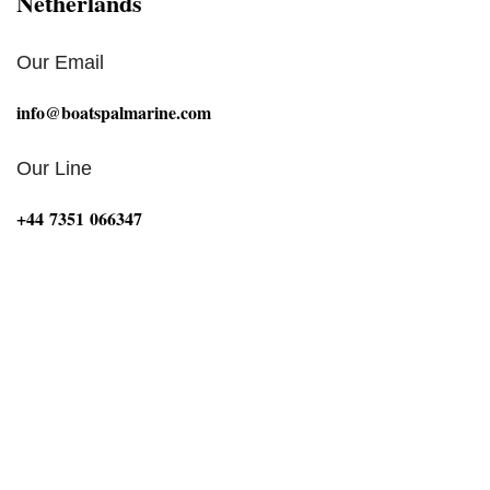
Netherlands
Our Email
info@boatspalmarine.com
Our Line
‪+44 7351 066347‬
Bij Boat Spa Ltd zijn we gepassioneerd door alles wat
met de maritieme sector te maken heeft. Onze missie is
om boten, motoren en onderwaterhuizen van
topkwaliteit te leveren die voldoen aan de hoogste
normen op het gebied van prestaties, duurzaamheid en