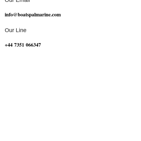
info@boatspalmarine.com
Our Line
‪+44 7351 066347‬
Bij Boat Spa Ltd zijn we gepassioneerd door alles wat
met de maritieme sector te maken heeft. Onze missie is
om boten, motoren en onderwaterhuizen van
topkwaliteit te leveren die voldoen aan de hoogste
normen op het gebied van prestaties, duurzaamheid en
betrouwbaarheid. Of u nu een ervaren watersporter
bent of net begint, Boat Spa Ltd is uw vertrouwde
partner voor hoogwaardige maritieme uitrusting en