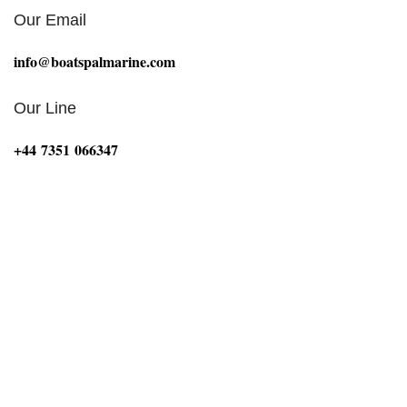
Our Email
info@boatspalmarine.com
Our Line
‪+44 7351 066347‬
Bij Boat Spa Ltd zijn we gepassioneerd door alles wat
met de maritieme sector te maken heeft. Onze missie is
om boten, motoren en onderwaterhuizen van
topkwaliteit te leveren die voldoen aan de hoogste
normen op het gebied van prestaties, duurzaamheid en
betrouwbaarheid. Of u nu een ervaren watersporter
bent of net begint, Boat Spa Ltd is uw vertrouwde