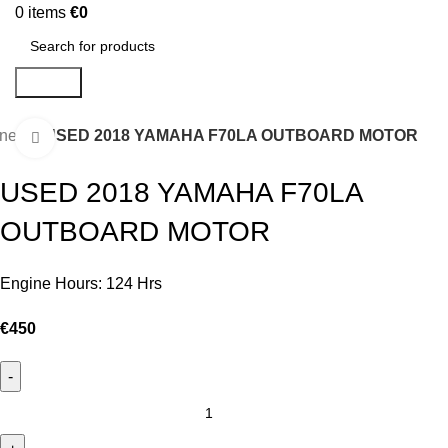
0
items
€
0
Search
ines
USED 2018 YAMAHA F70LA OUTBOARD MOTOR
Click to enlarge
USED 2018 YAMAHA F70LA
OUTBOARD MOTOR
Engine Hours: 124 Hrs
€
450