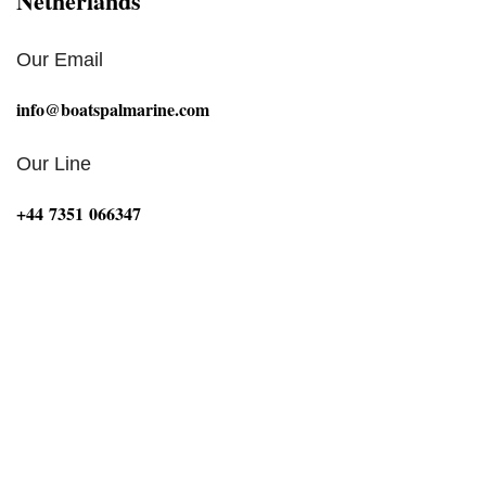
Netherlands
Our Email
info@boatspalmarine.com
Our Line
‪+44 7351 066347‬
Bij Boat Spa Ltd zijn we gepassioneerd door alles wat
met de maritieme sector te maken heeft. Onze missie is
om boten, motoren en onderwaterhuizen van
topkwaliteit te leveren die voldoen aan de hoogste
normen op het gebied van prestaties, duurzaamheid en
betrouwbaarheid. Of u nu een ervaren watersporter