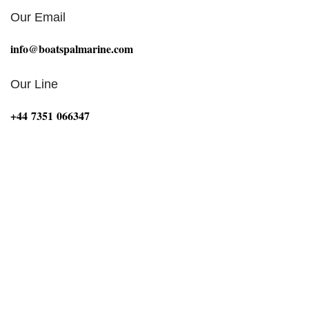
Our Email
info@boatspalmarine.com
Our Line
‪+44 7351 066347‬
Bij Boat Spa Ltd zijn we gepassioneerd door alles wat
met de maritieme sector te maken heeft. Onze missie is
om boten, motoren en onderwaterhuizen van
topkwaliteit te leveren die voldoen aan de hoogste
normen op het gebied van prestaties, duurzaamheid en
betrouwbaarheid. Of u nu een ervaren watersporter
bent of net begint, Boat Spa Ltd is uw vertrouwde